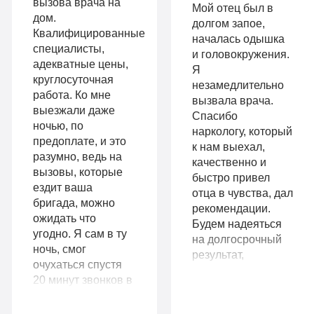
вызова врача на
Мой отец был в
2-х местная
терапия
дом.
долгом запое,
палата
Квалифицированные
Работа
началась одышка
специалисты,
Все
и головокружения.
с
адекватные цены,
Я
опции
круглосуточная
незамедлительно
психологом
работа. Ко мне
вызвала врача.
«Стандарт»
выезжали даже
Усиленная
Спасибо
ночью, по
Индивидуальная
наркологу, который
детоксикация
предоплате, и это
к нам выехал,
терапия
разумно, ведь на
качественно и
Гарантия
вызовы, которые
быстро привел
Усиленная
ездит ваша
длительной
отца в чувства, дал
бригада, можно
детоксикация
рекомендации.
ремиссии
ожидать что
Будем надеяться
Гарантия
угодно. Я сам в ту
на долгосрочный
Личный
ночь, смог
результат,
длительной
очухаться спустя
санузел
подумываем о
20 минут звонков в
ремиссии
прохождении
Больничный
домофон. Бригада
курса
Личный
не уезжала, а