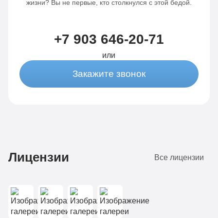
динамики
от 3-х
жизни? Вы не первые, кто столкнулся с этой бедой.
от 3-х
капельниц
капельниц
в
+7 903 646-20-71
в день
день
или
Закажите звонок
Записаться
Записаться
Лицензии
Все лицензии