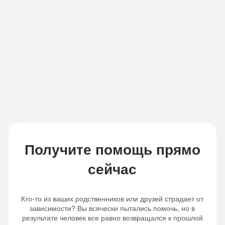
Все
«По-
опции
домашнему»
«Оптимальный»
Личный
Личный
врач
врач
Бесплатная
Бесплатная
транспортировка
транспортировка
Индивидуальное
Индивидуальное
питание
Получите помощь прямо
питание
Сбор
сейчас
Сбор
анализов
анализов
Отслеживание
Кто-то из ваших родственников или друзей страдает от
Отслеживание
динамики
зависимости? Вы всячески пытались помочь, но в
результате человек все равно возвращался к прошлой