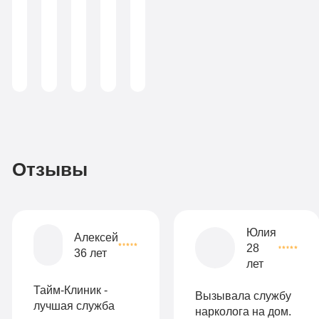
по
Больничный
химической
Записаться
зависимости
лист
(консультант-
аддиктолог)
Записаться
3
По-
990
домашнему
руб
2-х
Отзывы
местная
комната
Все
Юлия
Алексей
28
опции
36 лет
лет
9
«Бюджетно»
Оптимальный
990
Тайм-Клиник -
Вызывала службу
Индивидуальная
руб
лучшая служба
нарколога на дом.