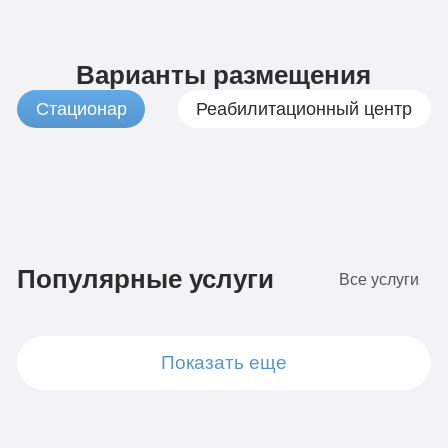
Варианты размещения
Стационар
Реабилитационный центр
1
Бюджетно
490
Популярные услуги
Все услуги
руб
4-х
местная
7
комната
Показать еще
Стандарт
490
Диагностика
руб
Групповая
4-х местная