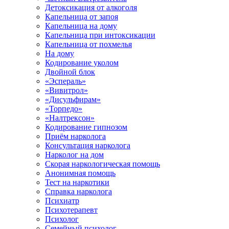
Детоксикация от алкоголя
Капельница от запоя
Капельница на дому
Капельница при интоксикации
Капельница от похмелья
На дому
Кодирование уколом
Двойной блок
«Эспераль»
«Вивитрол»
«Дисульфирам»
«Торпедо»
«Налтрексон»
Кодирование гипнозом
Приём нарколога
Консультация нарколога
Нарколог на дом
Скорая наркологическая помощь
Анонимная помощь
Тест на наркотики
Справка нарколога
Психиатр
Психотерапевт
Психолог
Семейный психолог