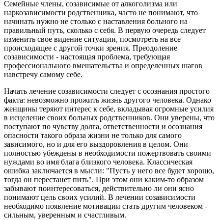
Семейные члены, созависимые от алкоголизма или
наркозависимости родственника, часто не понимают, что
начинать нужно не столько с наставления больного на
правильный путь, сколько с себя. В первую очередь следует
изменить свое видение ситуации, посмотреть на все
происходящее с другой точки зрения. Преодоление
созависимости - настоящая проблема, требующая
профессионального вмешательства и определенных шагов
навстречу самому себе.
Начать лечение созависимости следует с осознания простого
факта: невозможно прожить жизнь другого человека. Однако
женщины теряют интерес к себе, вкладывая огромные усилия
в исцеление своих больных родственников. Они уверены, что
поступают по чувству долга, ответственности и осознания
опасности такого образа жизни не только для самого
зависимого, но и для его выздоровления в целом. Они
полностью убеждены в необходимости пожертвовать своими
нуждами во имя блага близкого человека. Классическая
ошибка заключается в мысли: "Пусть у него все будет хорошо,
тогда он перестанет пить". При этом они каким-то образом
забывают поинтересоваться, действительно ли они ясно
понимают цель своих усилий. В лечении созависимости
необходимо появление мотивации стать другим человеком -
сильным, уверенным и счастливым.