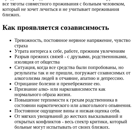
все тяготы совместного проживания с больным человеком,
который не хочет лечиться и не учитывает переживания
близких.
Как проявляется созависимость
Тревожность, постоянное нервное напряжение, чувство
страха
Утрата интереса к себе, работе, прежним увлечениям
Разрыв прежних связей - с друзьями, родственниками,
изоляция от общества
Ситуация, когда все средства были попробованы, но
результаты так и не пришли, погружает созависимых от
алкоголизма людей в отчаяние, апатию и депрессию.
Отрицание болезни и пренебрежение ею.
Признание алко- или наркозависимости как
нормального образа жизни.
Повышение терпимости к грехам родственника в
состоянии наркотического или алкогольного опьянения.
Постоянное ощущение вины и низкая оценка себя.
От мягких увещеваний до жестких высказываний и
открытых конфликтов - весь спектр критики, который
больные могут испытывать от своих близких.