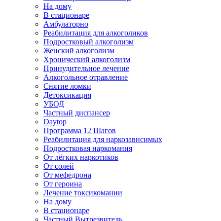
На дому
В стационаре
Амбулаторно
Реабилитация для алкоголиков
Подростковый алкоголизм
Женский алкоголизм
Хронический алкоголизм
Принудительное лечение
Алкогольное отравление
Снятие ломки
Детоксикация
УБОД
Частный диспансер
Daytop
Программа 12 Шагов
Реабилитация для наркозависимых
Подростковая наркомания
От лёгких наркотиков
От солей
От мефедрона
От героина
Лечение токсикомании
На дому
В стационаре
Частный Вытрезвитель