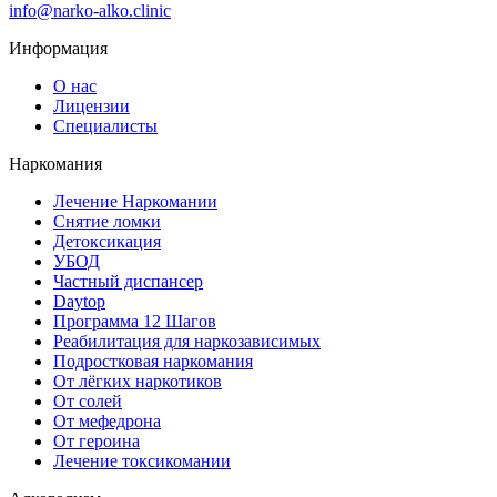
info@narko-alko.clinic
Информация
О нас
Лицензии
Специалисты
Наркомания
Лечение Наркомании
Снятие ломки
Детоксикация
УБОД
Частный диспансер
Daytop
Программа 12 Шагов
Реабилитация для наркозависимых
Подростковая наркомания
От лёгких наркотиков
От солей
От мефедрона
От героина
Лечение токсикомании