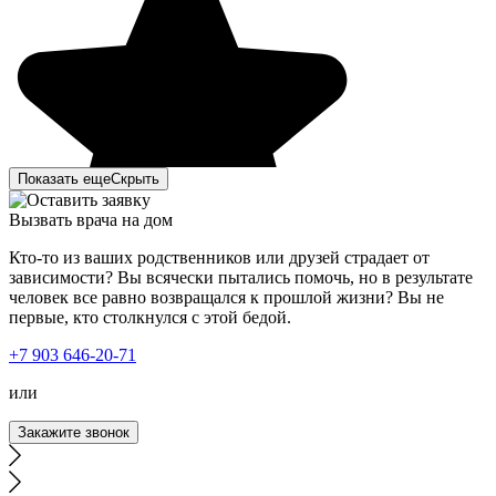
Показать еще
Скрыть
Вызвать врача на дом
Кто-то из ваших родственников или друзей страдает от
зависимости? Вы всячески пытались помочь, но в результате
человек все равно возвращался к прошлой жизни? Вы не
первые, кто столкнулся с этой бедой.
Моя мать с отчимом – запойные люди. Пару дней я не
+7 903 646-20-71
могла до них дозвониться и, конечно же, поехала к ним.
Зайдя в квартиру, ужаснулась. На их мрачный вид было
или
страшно смотреть. Ушла в другую комнату и начала
искать в интернете вывод из запоя. Наткнулась на ваш
Закажите звонок
сайт, чем-то он меня привлек. Позвонила, описала
ситуацию. Ответила на заданные вопросы. Врач
приехал быстро с небольшим ожиданием. Сначала