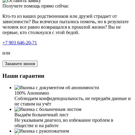
пойти на работу. Огромное спасибо вашим
неадекватном состоянии, еле стояла на ногах, было
Получите помощь прямо сейчас
специалистам!
бледное лицо. Испугавшись, я обратилась к вам. Было
уже довольно поздно, и я думала, никуда и не
Кто-то из ваших родственников или друзей страдает от
дозвонюсь. Но вы ответили быстро, и ночью приехали к
зависимости? Вы всячески пытались помочь, но в результате
нам. Осмотрев мою дочь и узнав всю информацию,
человек все равно возвращался к прошлой жизни? Вы не
была поставлена капельница – у дочери было сильное
первые, кто столкнулся с этой бедой.
отравление. От ваших услуг только положительные
эмоции и результат.
+7 903 646-20-71
или
Закажите звонок
Я человек в возрасте, сердце подводит. И тут
трехдневный запой, чувствую, что сам не выдержал бы.
Наши гарантии
Спустился к соседу, он как-то говорил, что его
выводили из запоя. Взял ваш номер и позвонил. Очень
приветливая девушка задала мне вопросы про возраст,
100% Анонимно
про хронические заболевания, аллергии и так далее.
Соблюдаем конфиденциальность, не передаём данные и
Озвучила сумму за услуги. Приехал врач, осмотрел,
не ставим на учёт
сделал ЭКГ, померил давление, согласовав со мной
препараты, поставил капельницу. Очень доволен
Выдаём больничный лист
работой и результатом. Быстро, четко и по делу.
Не указываем диагноз, во избежание проблем в
обществе и на работе