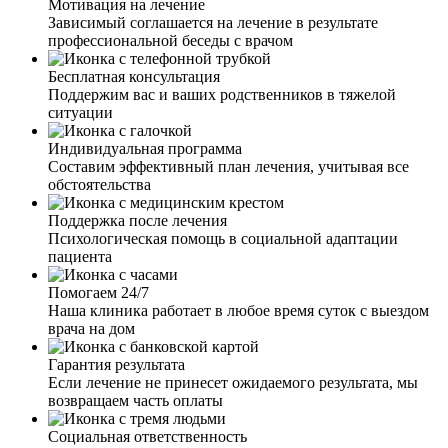
Мотивация на лечение
Зависимый соглашается на лечение в результате
профессиональной беседы с врачом
Спасибо команде ваших врачей! Вывели меня из запоя.
Состояние было такое, что и водка уже не лезла, и
Бесплатная консультация
остановиться не мог. Выпив очередную рюмку, решил
Поддержим вас и ваших родственников в тяжелой
все-таки действовать. Не зря! Врач, который ко мне
ситуации
приехал, грамотно и быстро провел процедуру,
установил капельницу, дал все необходимые
Индивидуальная программа
рекомендации. Хочу выразить огромную благодарность
Составим эффективный план лечения, учитывая все
за вашу внимательность, профессионализм, терпение и
обстоятельства
работу, которую вы выполняете.
Поддержка после лечения
Психологическая помощь в социальной адаптации
пациента
Помогаем 24/7
Наша клиника работает в любое время суток с выездом
Мой муж ушёл в запой на несколько недель. Я
врача на дом
обратилась к вам, так как он не хотел выходить из запоя.
Мне дали четкие рекомендации по поведению с ним. И
Гарантия результата
через пару дней, благодаря вашим рекомендациям, я
Если лечение не принесет ожидаемого результата, мы
смогла настоять и уговорить мужа о выводе из запоя.
возвращаем часть оплаты
Приехал врач, установил капельницу, провел беседу с
мужем. Теперь муж хочет закодировать, это чудо и
Социальная ответственность