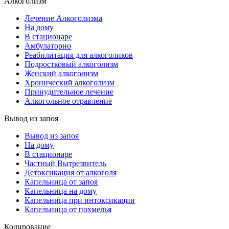
Алкоголизм
Лечение Алкоголизма
На дому
В стационаре
Амбулаторно
Реабилитация для алкоголиков
Подростковый алкоголизм
Женский алкоголизм
Хронический алкоголизм
Принудительное лечение
Алкогольное отравление
Вывод из запоя
Вывод из запоя
На дому
В стационаре
Частный Вытрезвитель
Детоксикация от алкоголя
Капельница от запоя
Капельница на дому
Капельница при интоксикации
Капельница от похмелья
Кодирование